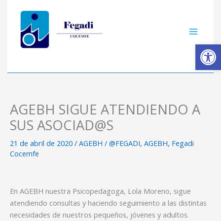
Ir
C
al
a
contenido
t
Ab
e
g
o
r
AGEBH SIGUE ATENDIENDO A
í
a
SUS ASOCIAD@S
s
21 de abril de 2020
/
AGEBH
/
@FEGADI
,
AGEBH
,
Fegadi
Cocemfe
En AGEBH nuestra Psicopedagoga, Lola Moreno, sigue
atendiendo consultas y haciendo seguimiento a las distintas
necesidades de nuestros pequeños, jóvenes y adultos.