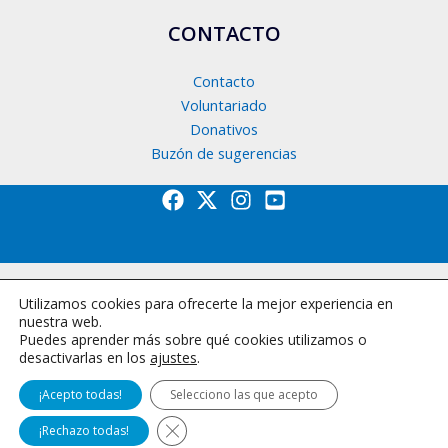
CONTACTO
Contacto
Voluntariado
Donativos
Buzón de sugerencias
Utilizamos cookies para ofrecerte la mejor experiencia en
nuestra web.
Puedes aprender más sobre qué cookies utilizamos o
desactivarlas en los
ajustes
.
Copyright © 2026 Fegadi
¡Acepto todas!
Selecciono las que acepto
Política Canal de Denuncias
Política de privacidad
Cookies
Cerrar el banner de cookies RGPD
¡Rechazo todas!
Mapa del sitio