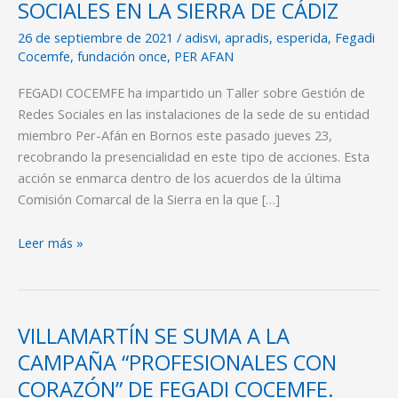
SOBRE
SOCIALES EN LA SIERRA DE CÁDIZ
GESTIÓN
26 de septiembre de 2021
/
adisvi
,
apradis
,
esperida
,
Fegadi
DE
Cocemfe
,
fundación once
,
PER AFAN
REDES
SOCIALES
FEGADI COCEMFE ha impartido un Taller sobre Gestión de
EN
Redes Sociales en las instalaciones de la sede de su entidad
LA
miembro Per-Afán en Bornos este pasado jueves 23,
SIERRA
recobrando la presencialidad en este tipo de acciones. Esta
DE
acción se enmarca dentro de los acuerdos de la última
CÁDIZ
Comisión Comarcal de la Sierra en la que […]
Leer más »
VILLAMARTÍN SE SUMA A LA
VILLAMARTÍN
SE
CAMPAÑA “PROFESIONALES CON
SUMA
CORAZÓN” DE FEGADI COCEMFE.
A