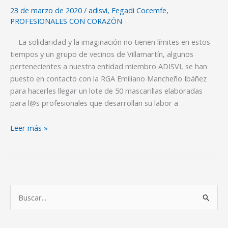
23 de marzo de 2020
/
adisvi
,
Fegadi Cocemfe
,
LA
PROFESIONALES CON CORAZÓN
CAMPAÑA
“PROFESIONALES
La solidaridad y la imaginación no tienen límites en estos
CON
tiempos y un grupo de vecinos de Villamartín, algunos
CORAZÓN”
pertenecientes a nuestra entidad miembro ADISVI, se han
DE
puesto en contacto con la RGA Emiliano Mancheño Ibáñez
FEGADI
para hacerles llegar un lote de 50 mascarillas elaboradas
COCEMFE.
para l@s profesionales que desarrollan su labor a
Leer más »
B
u