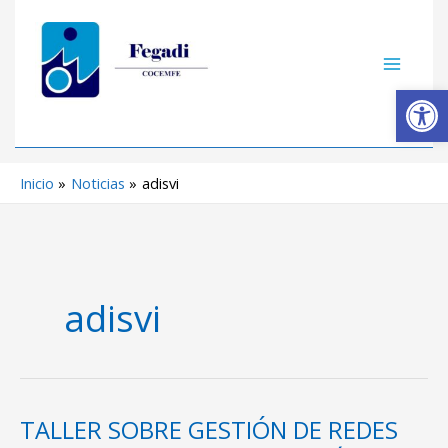
Ir
C
al
a
contenido
t
Ab
e
g
o
Inicio
Noticias
adisvi
r
í
a
s
adisvi
TALLER SOBRE GESTIÓN DE REDES
TALLER