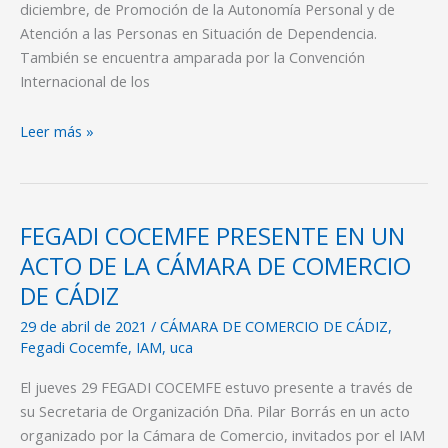
diciembre, de Promoción de la Autonomía Personal y de
Atención a las Personas en Situación de Dependencia.
También se encuentra amparada por la Convención
Internacional de los
Leer más »
FEGADI COCEMFE PRESENTE EN UN
FEGADI
COCEMFE
ACTO DE LA CÁMARA DE COMERCIO
PRESENTE
DE CÁDIZ
EN
29 de abril de 2021
/
CÁMARA DE COMERCIO DE CÁDIZ
,
UN
Fegadi Cocemfe
,
IAM
,
uca
ACTO
DE
El jueves 29 FEGADI COCEMFE estuvo presente a través de
LA
su Secretaria de Organización Dña. Pilar Borrás en un acto
CÁMARA
organizado por la Cámara de Comercio, invitados por el IAM
DE