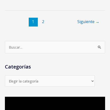
1
2
Siguiente
→
B
u
s
Categorías
c
a
r
p
o
r