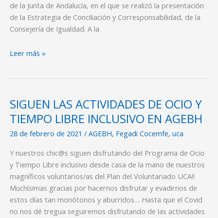
de la Junta de Andalucía, en el que se realizó la presentación
COMERCIO
de la Estrategia de Conciliación y Corresponsabilidad, de la
DE
Consejería de Igualdad. A la
CÁDIZ
Leer más »
SIGUEN LAS ACTIVIDADES DE OCIO Y
SIGUEN
LAS
TIEMPO LIBRE INCLUSIVO EN AGEBH
ACTIVIDADES
28 de febrero de 2021
/
AGEBH
,
Fegadi Cocemfe
,
uca
DE
OCIO
Y nuestros chic@s siguen disfrutando del Programa de Ocio
Y
y Tiempo Libre inclusivo desde casa de la mano de nuestros
TIEMPO
magníficos voluntarios/as del Plan del Voluntariado UCA!!
LIBRE
Muchísimas gracias por hacernos disfrutar y evadirnos de
INCLUSIVO
estos días tan monótonos y aburridos… Hasta que el Covid
EN
no nos dé tregua seguiremos disfrutando de las actividades