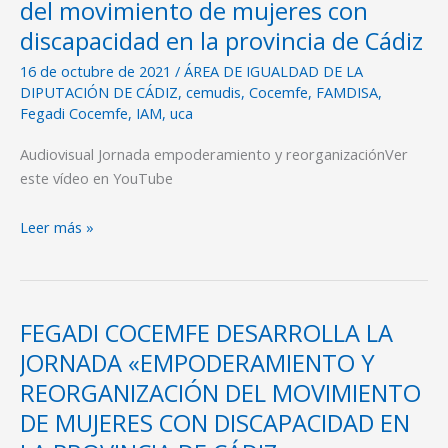
del movimiento de mujeres con
y
discapacidad en la provincia de Cádiz
Reorganización
del
16 de octubre de 2021
/
ÁREA DE IGUALDAD DE LA
movimiento
DIPUTACIÓN DE CÁDIZ
,
cemudis
,
Cocemfe
,
FAMDISA
,
Fegadi Cocemfe
,
IAM
,
uca
de
mujeres
Audiovisual Jornada empoderamiento y reorganizaciónVer
con
este vídeo en YouTube
discapacidad
en
Leer más »
la
provincia
de
Cádiz
FEGADI COCEMFE DESARROLLA LA
FEGADI
COCEMFE
JORNADA «EMPODERAMIENTO Y
DESARROLLA
REORGANIZACIÓN DEL MOVIMIENTO
LA
DE MUJERES CON DISCAPACIDAD EN
JORNADA