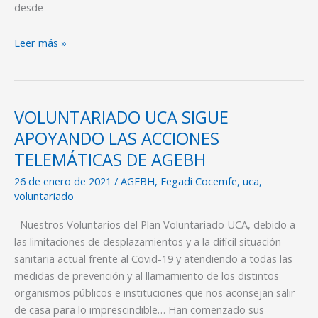
AGEBH
desde
Leer más »
VOLUNTARIADO UCA SIGUE
VOLUNTARIADO
UCA
APOYANDO LAS ACCIONES
SIGUE
TELEMÁTICAS DE AGEBH
APOYANDO
26 de enero de 2021
/
AGEBH
,
Fegadi Cocemfe
,
uca
,
LAS
voluntariado
ACCIONES
TELEMÁTICAS
Nuestros Voluntarios del Plan Voluntariado UCA, debido a
DE
las limitaciones de desplazamientos y a la difícil situación
AGEBH
sanitaria actual frente al Covid-19 y atendiendo a todas las
medidas de prevención y al llamamiento de los distintos
organismos públicos e instituciones que nos aconsejan salir
de casa para lo imprescindible… Han comenzado sus