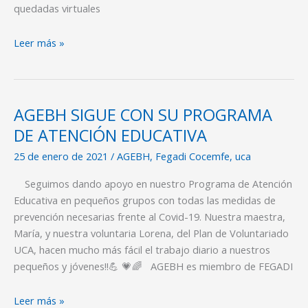
quedadas virtuales
Leer más »
AGEBH SIGUE CON SU PROGRAMA
AGEBH
SIGUE
DE ATENCIÓN EDUCATIVA
CON
25 de enero de 2021
/
AGEBH
,
Fegadi Cocemfe
,
uca
SU
PROGRAMA
Seguimos dando apoyo en nuestro Programa de Atención
DE
Educativa en pequeños grupos con todas las medidas de
ATENCIÓN
prevención necesarias frente al Covid-19. Nuestra maestra,
EDUCATIVA
María, y nuestra voluntaria Lorena, del Plan de Voluntariado
UCA, hacen mucho más fácil el trabajo diario a nuestros
pequeños y jóvenes!!💪 💗🌈 AGEBH es miembro de FEGADI
Leer más »