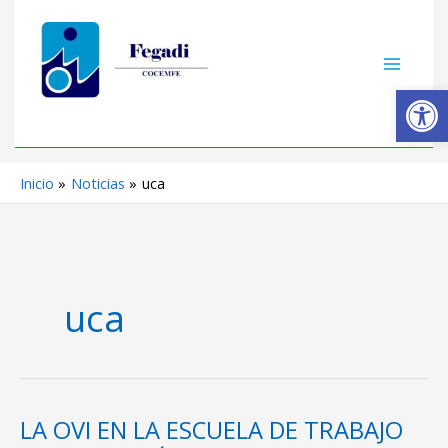
Ir
C
al
a
contenido
t
Ab
e
g
o
Inicio
Noticias
uca
r
í
a
s
uca
LA OVI EN LA ESCUELA DE TRABAJO
LA