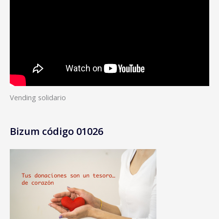
:
Vending solidario
Bizum código 01026