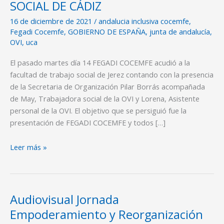
OVI
SOCIAL DE CÁDIZ
EN
16 de diciembre de 2021
/
andalucia inclusiva cocemfe
,
LA
Fegadi Cocemfe
,
GOBIERNO DE ESPAÑA
,
junta de andalucía
,
ESCUELA
OVI
,
uca
DE
TRABAJO
El pasado martes día 14 FEGADI COCEMFE acudió a la
SOCIAL
facultad de trabajo social de Jerez contando con la presencia
DE
de la Secretaria de Organización Pilar Borrás acompañada
CÁDIZ
de May, Trabajadora social de la OVI y Lorena, Asistente
personal de la OVI. El objetivo que se persiguió fue la
presentación de FEGADI COCEMFE y todos […]
Leer más »
Audiovisual Jornada
Audiovisual
Jornada
Empoderamiento y Reorganización
Empoderamiento