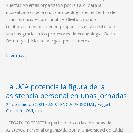
cargo
Puertas Abiertas organizado por la UCA, para la
de
musealización de la cripta arqueológica en el Centro de
Agadi
Transferencia Empresarial «El Olivillo», donde
colaboraremos ofreciendo propuestas en Accesibilidad.
Muchas gracias a los profesores de Arqueología, Darío
Bernal, y a J. Manuel Vargas, por el interés
Leer más »
La UCA potencia la figura de la
La
UCA
asistencia personal en unas jornadas
potencia
22 de junio de 2021
/
ASISTENCIA PERSONAL
,
Fegadi
la
Cocemfe
,
OVI
,
uca
figura
de
FEGADI COCEMFE ha participado en las jornadas de
la
Asistencia Personal organizada por la Universidad de Cádiz