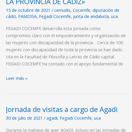
LA PROVINCIA DE CÁDIZ»
«EMPODERAMIENTO
Y
15 de octubre de 2021
/
cemudis
,
Cocemfe
,
diputación de
REORGANIZACIÓN
cádiz
,
FAMDISA
,
Fegadi Cocemfe
,
junta de andalucía
,
uca
DEL
FEGADI COCEMFE desarrolla esta Jornada como
MOVIMIENTO
compromiso claro con el empoderamiento y organización de
DE
las mujeres con discapacidad de la provincia. Cerca de 100
MUJERES
mujeres con discapacidad de toda la provincia se han dado
CON
cita en la Facultad de Filosofía y Letras de Cádiz capital.
DISCAPACIDAD
FEGADI COCEMFE ha contado con el apoyo fundamental de
EN
LA
PROVINCIA
Leer más »
DE
CÁDIZ»
Jornada de visitas a cargo de Agadi
Jornada
de
30 de julio de 2021
/
agadi
,
Fegadi Cocemfe
,
uca
visitas
a
Durante la mañana de ayer AGADI, estuvo en las Jornadas de